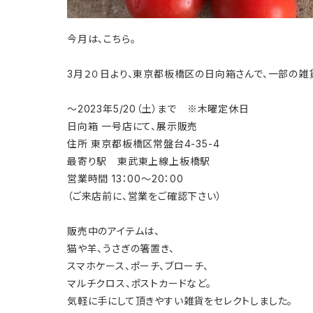
今月は、こちら。
3
月２０日より、東京都板橋区の日向箱さんで、一部の雑
～
2023
年
5/20
（土）まで ※木曜定休日
日向箱 一号店にて、展示販売
住所 東京都板橋区常盤台
4-35-4
最寄り駅 東武東上線上板橋駅
営業時間
13
：
00
～
20
：
00
（ご来店前に、営業をご確認下さい）
販売中のアイテムは、
猫や羊、うさぎの箸置き、
スマホケース、ポーチ、ブローチ、
マルチクロス、ポストカードなど。
気軽に手にして頂きやすい雑貨をセレクトしました。