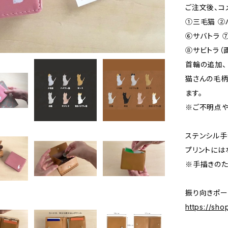
ご注文後、コ
①三毛猫 ②
⑥サバトラ 
⑧サビトラ（
首輪の追加、
猫さんの毛柄
ます。
※ご不明点や
ステンシル手
プリントには
※手描きのた
振り向きポー
https://sh