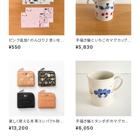
ピンク追加！のんびり♪思いを届
手描き猫といちごのマグカップ
ける猫たち 猫と手紙 一筆箋 16
春のうつわ・猫モチーフ 黒猫ハ
¥550
¥5,830
枚セット 猫好き・文具好きへのプ
チワレ猫
チギフトにも◎
楽しく使える本革コンパクト財布
手描き猫とタンポポのマグカッ
★えんぎモノグラムシリーズ
プ 春風もくもく模様・猫モチーフ
¥13,200
¥6,050