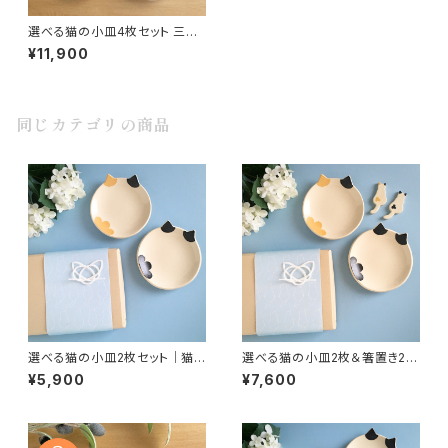
選べる猫の小皿4枚セット 三毛・
ハチワレ・白猫から自由にセレク
¥11,900
ト♪ ギフトにも◎ 手づくり陶器
同じカテゴリの商品
選べる猫の小皿2枚セット｜猫
選べる猫の小皿2枚＆箸置き2個
好きさんへ贈る 手づくり陶器
セット 猫好きさんへのギフトに
¥5,900
¥7,600
手づくり陶器