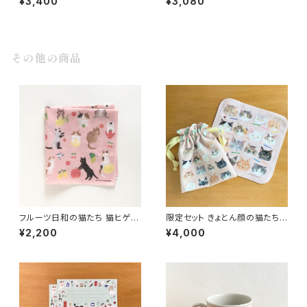
¥3,400
¥3,080
ギフトにも◎ 手づくり陶器
その他の商品
フルーツ日和の猫たち 猫ヒゲ手
限定セット きょとん顔の猫たち
刺しゅう入りハンカチ プチギフト
巾着ポーチ＆ハンカチセット
¥2,200
¥4,000
や誕生日祝いに