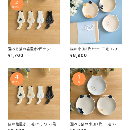
選べる猫の箸置き2匹セット 三
猫の小皿3枚セット 三毛・ハチワ
毛猫・ハチワレ・白猫・黒ネコ
レ・白猫各1枚ずつ♪ ギフトにも
¥1,760
¥8,900
◎ 手づくり陶器
猫の箸置き 三毛・ハチワレ・黒
選べる猫の小皿１枚 三毛・ハチ
猫・白猫の4匹セット
ワレ・白猫から自由にセレクト♪