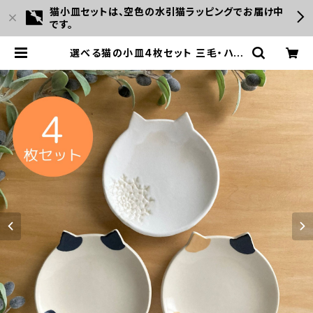
猫小皿セットは、空色の水引猫ラッピングでお届け中
です。
選べる猫の小皿4枚セット 三毛・ハチ
ワレ・白猫から自由にセレクト♪ ギフ
トにも◎ 手づくり陶器 | みなかわねこ