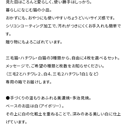
見た目はころんと愛らしく、使い勝手はしっかり。
暮らしになじむ猫の小皿。
おかずにも、おやつにも使いやすいちょうどいいサイズ感です。
シリコンコーティング加工で、汚れがつきにくくお手入れも簡単で
す。
贈り物にもよろこばれています。
三毛猫・ハチワレ・白猫の3種類から、自由に4枚を選べるセット。
メッセージで、ご希望の種類と枚数をお知らせください。
（三毛2とハチワレ２、白4、三毛２ハチワレ1白１など）
専用の箱でお届けします。
●手づくりの温もりあふれる美濃焼・多治見焼。
ベースのお皿は白（アイボリー）。
その上に白の化粧土を重ねることで、深みのある美しい白に仕上
げています。