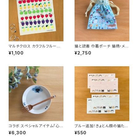
マルチクロス カラフルフルーツ
猫と読書 巾着ポーチ 猫柄・メイ
と隠れる猫 スマホ画面や眼鏡拭
ク道具や通帳入れに◎ 猫好き
¥1,100
¥2,750
きに便利！
へのプチギフトにも
コラボ スペシャルアイテム「心ほ
ブルー追加！きょとん顔の猫たち
ぐれる猫の木工デザートフォー
一筆箋 16枚セット 猫好き・文具
¥6,300
¥550
ク」
好きへのプチギフトにも◎