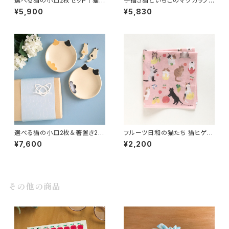
選べる猫の小皿2枚セット｜猫
手描き猫といちごのマグカップ
好きさんへ贈る 手づくり陶器
春のうつわ・猫モチーフ 黒猫ハ
¥5,900
¥5,830
チワレ猫
選べる猫の小皿2枚＆箸置き2個
フルーツ日和の猫たち 猫ヒゲ手
セット 猫好きさんへのギフトに
刺しゅう入りハンカチ プチギフト
¥7,600
¥2,200
手づくり陶器
や誕生日祝いに
その他の商品