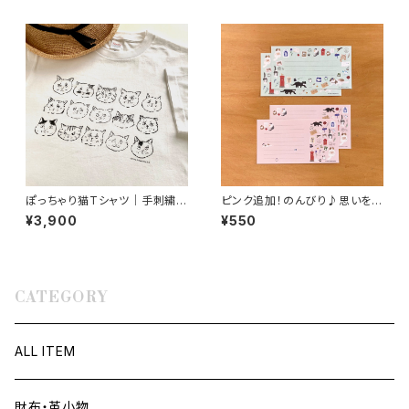
ぽっちゃり猫Tシャツ｜手刺繍の
ピンク追加！のんびり♪思いを届
猫ヒゲ・猫好きさんへのプレゼン
ける猫たち 猫と手紙 一筆箋 16
¥3,900
¥550
トにも
枚セット 猫好き・文具好きへのプ
チギフトにも◎
CATEGORY
ALL ITEM
財布・革小物