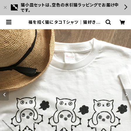
猫小皿セットは、空色の水引猫ラッピングでお届け中
です。
福を招く猫にタコTシャツ｜猫好き・ユ
ーモア・ギフトにも | みなかわねこ