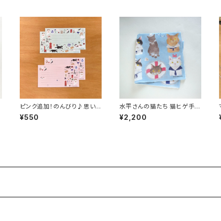
ゲ
ピンク追加！のんびり♪思いを
水平さんの猫たち 猫ヒゲ手刺
届ける猫たち 猫と手紙 一筆
しゅう入りハンカチ プチギフト
¥550
¥2,200
箋 16枚セット 猫好き・文具好
や誕生日祝いに
きへのプチギフトにも◎