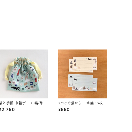
猫と手紙 巾着ポーチ 猫柄・メ
くつろぐ猫たち 一筆箋 16枚セ
イク道具や通帳入れに◎ 猫
ット 猫好き・文具好きへのプチ
¥2,750
¥550
好きへのプチギフトにも
ギフトにも◎