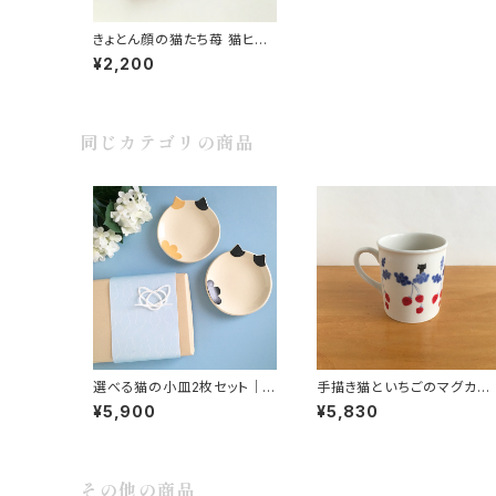
きょとん顔の猫たち苺 猫ヒゲ
の手刺繍入りハンカチ プチギ
¥2,200
フトや誕生日祝いに
同じカテゴリの商品
選べる猫の小皿2枚セット｜
手描き猫といちごのマグカッ
猫好きさんへ贈る 手づくり陶
プ 春のうつわ・猫モチーフ 黒
¥5,900
¥5,830
器
猫ハチワレ猫
その他の商品