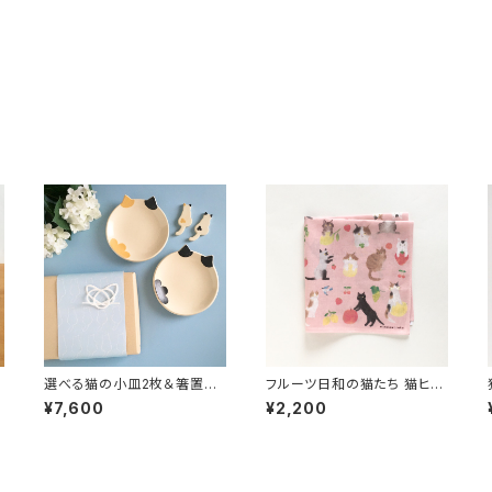
選べる猫の小皿2枚＆箸置き2
フルーツ日和の猫たち 猫ヒゲ
個セット 猫好きさんへのギフト
手刺しゅう入りハンカチ プチ
¥7,600
¥2,200
に 手づくり陶器
ギフトや誕生日祝いに