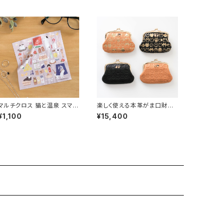
マルチクロス 猫と温泉 スマホ
楽しく使える本革がま口財布
画面や眼鏡拭きに便利！
★えんぎモノグラムシリーズ
¥1,100
¥15,400