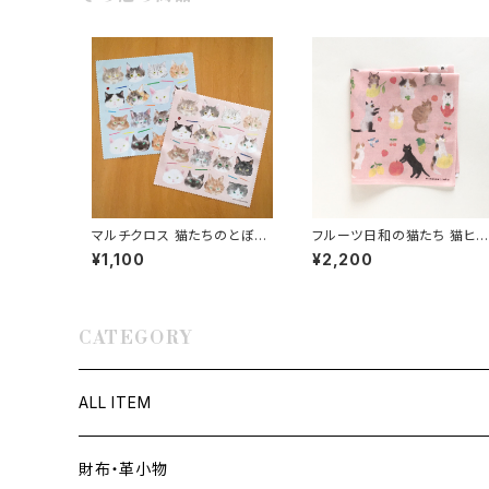
マルチクロス 猫たちのとぼけ
フルーツ日和の猫たち 猫ヒ
た顔に癒される「きょとん顔の
手刺しゅう入りハンカチ プチ
¥1,100
¥2,200
猫たち」スマホ画面や眼鏡拭
ギフトや誕生日祝いに
きに便利！
CATEGORY
ALL ITEM
財布・革小物